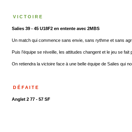
V I C T O I R E
Salies 39 - 45 U18F2 en entente avec 2MBS
Un match qui commence sans envie, sans rythme et sans agre
Puis l’équipe se réveille, les attitudes changent et le jeu se f
On retiendra la victoire face à une belle équipe de Salies qui nou
D É F A I T E
Anglet 2 77 - 57 SF