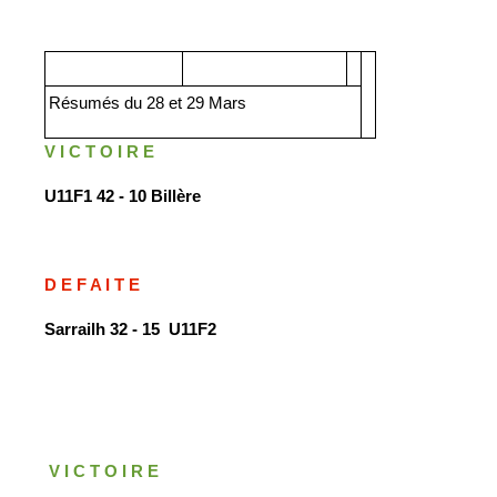
Résumés du 28 et 29 Mars
V I C T O I R E
U11F1 42 - 10 Billère
D E F A I T E
Sarrailh 32 - 15 U11F2
V I C T O I R E