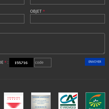
OBJET
*
DE
*
:
ENVOYER