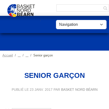
Panneau de gestion des cookies
Accueil
Senior garçon
SENIOR GARÇON
PUBLIÉ LE
23 JANV. 2017
PAR
BASKET NORD BÉARN