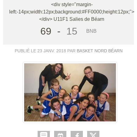
<div style="margin-
left:-14px;width:12px;background:#FF0000;height:12px;">
</div> U11F1 Salies de Béarn
69
-
15
BNB
PUBLIÉ LE
23 JANV. 2018
PAR
BASKET NORD BÉARN