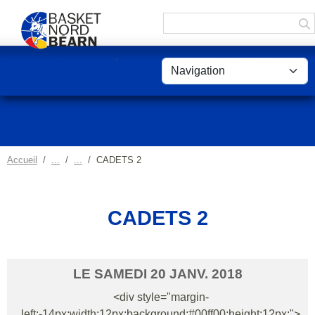
Panneau de gestion des cookies
Accueil
CADETS 2
CADETS 2
LE
SAMEDI
20
JANV.
2018
<div style="margin-
left:-14px;width:12px;background:#00ff00;height:12px;">